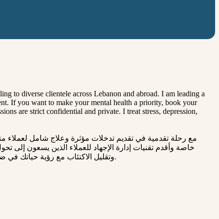
ing to diverse clientele across Lebanon and abroad. I am leading a
t. If you want to make your mental health a priority, book your
s are strict confidential and private. I treat stress, depression,
خاصة وأقدم تقنيات إدارة الإجهاد للعملاء الذين يسعون إلى تح
وتقليل الاكتئاب مع رؤية حياتك في ضوء جديد. يرجى ملاحظة أن الجلسات سرية وخاصة. أعالج الإجهاد والاكتئاب والقلق والخوف واضطراب ما بعد الصدمة والأرق والغضب وغيره.