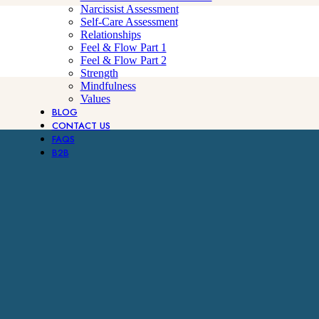
Narcissist Assessment
Self-Care Assessment
Relationships
Feel & Flow Part 1
Feel & Flow Part 2
Strength
Mindfulness
Values
BLOG
CONTACT US
FAQS
B2B