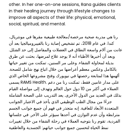
other. In her one-on-one sessions, Rana guides clients
in their healing journey through lifestyle changes to
improve all aspects of their life: physical, emotional,
social, spiritual, and mental.
رنا هي مدربة صحية مرخصة/معالجة طبيعية مقرها في مونتريال،
كندا. في عام 2018، تم تشخيص إصابة رنا بالفيبروميالجيا بعد أن
عانت من آلام واسعة النطاق في العضلات والمفاصل إلى حد الشلل.
وبعد أن أخبرها الأطباء أنه لا يوجد علاج لمرضها، بحثت عن طرق
بديلة لمحاولة الشفاء. وعلى مر السنين، تمكنت من تغيير حياتها
بالكامل وعكس معظم أعراضها من خلال اتباع نهج شامل للصحة.
ألهمها هذا لمتابعة رخصتها في نيويورك وفتح مشروعها الخاص الذي
يسمى RAMS Health. على مدار عامين فقط، تمكنت رنا من دعم
العملاء في أكثر من 10 دول حول العالم وتهدف إلى مواصلة القيام
بذلك في العديد من الدول الأخرى. يعد التدريب على الصحة الشاملة
جزءًا من مجال الطب الوظيفي الذي يأخذ في الاعتبار الجوانب
المتعددة الأبعاد للعافية. إنه متجذر في فهم أن جميع جوانب الجسم
مترابطة وأن عدم التوازن في أحدها سيؤثر على الآخر. في جلساتها
الفردية، تقوم رنا بتوجيه العملاء في رحلة الشفاء من خلال تغييرات
نمط الحياة لتحسين جميع جوانب حياتهم: الجسدية والعاطفية